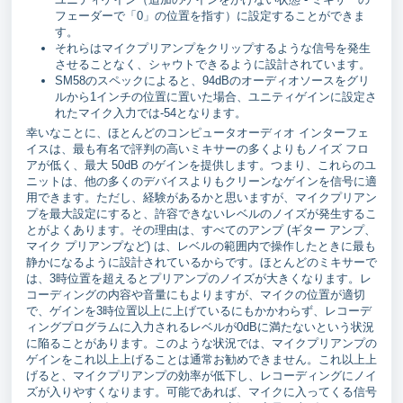
フェーダーで「0」の位置を指す）に設定することができま
す。
それらはマイクプリアンプをクリップするような信号を発生
させることなく、シャウトできるように設計されています。
SM58のスペックによると、94dBのオーディオソースをグリ
ルから1インチの位置に置いた場合、ユニティゲインに設定さ
れたマイク入力では-54となります。
幸いなことに、ほとんどのコンピュータオーディオ インターフェ
イスは、最も有名で評判の高いミキサーの多くよりもノイズ フロ
アが低く、最大 50dB のゲインを提供します。つまり、これらのユ
ニットは、他の多くのデバイスよりもクリーンなゲインを信号に適
用できます。ただし、経験があるかと思いますが、マイクプリアン
プを最大設定にすると、許容できないレベルのノイズが発生するこ
とがよくあります。その理由は、すべてのアンプ (ギター アンプ、
マイク プリアンプなど) は、レベルの範囲内で操作したときに最も
静かになるように設計されているからです。ほとんどのミキサーで
は、3時位置を超えるとプリアンプのノイズが大きくなります。レ
コーディングの内容や音量にもよりますが、マイクの位置が適切
で、ゲインを3時位置以上に上げているにもかかわらず、レコーデ
ィングプログラムに入力されるレベルが0dBに満たないという状況
に陥ることがあります。このような状況では、マイクプリアンプの
ゲインをこれ以上上げることは通常お勧めできません。これ以上上
げると、マイクプリアンプの効率が低下し、レコーディングにノイ
ズが入りやすくなります。可能であれば、マイクに入ってくる信号