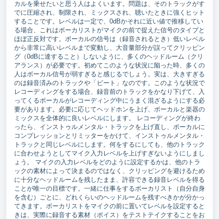
カルを乗せたいと思う人はよくいます。問題は、そのトラックがす
でに圧縮され、制限され、ミックスされ、聴いたときに強くヒット
することです。レベルは一定で、0dBかそれに近い値で推移してい
る場合、これはボーカリストがマイクの前で捉えた信号のタイプと
ほぼ正反対です。ボーカルの信号は（録音されるとき）低いレベル
から非常に高いレベルまで変動し、大音量部分が誤ってクリッピン
グ（0dBに達すること）しないように、多くのヘッドルーム（クリ
アランス）が必要です。初めてこのような状況に陥った時、多くの
人はボーカル信号が弱すぎると感じるでしょう。実は、大きすぎる
のは録音済みのトラックや「ビート」なのです。このような状況で
レコーディングをする場合、録音前のトラックをかなり下げて、入
ってくるボーカルがレコーディング中にうまく混ざるようにする必
要があります。必要に応じてヘッドホンを上げ、ボーカルと楽器の
ミックスを全体的に良いレベルにします。 レコーディングが終わ
ったら、インストゥルメンタル・トラックを上げ直し、ボーカルに
コンプレッションとリミッターをかけて、インストゥルメンタル・
トラックと同じレベルにします。何をするにしても、他のトラック
に合わせようとしてマイク入力レベルを上げすぎないようにしまし
ょう。 マイクの入力レベルをどのように設定するかは、他のトラ
ックの素材によって決まるのではなく、クリッピングを避けるため
に十分なヘッドルームを残したまま、許容できる録音レベルを得る
ことが唯一の目標です。一緒に仕事をするボーカリスト（自分自身
を含む）ごとに、どれくらいのヘッドルームを残すべきかが分かっ
てきます。ボーカリストをマイクの前に置いてレベルを設定すると
きは、実際に録音する素材（ボイス）をテストテイクすることをお