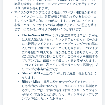
楽器を録音する場合も、コンデンサーマイクを使用するとよ
り良い結果が得られます。
マイクがプリアンプにうまく適合していない可能性がありま
す。マイクの中には、音質が高く評価されているものの、出
力レベルが非常に低いものがあります。これらのマイクは、
非常にクリーンでゲインの高い専用プリアンプの恩恵を受け
ます。出力が低いマイクの例をいくつか挙げます。
ElectroVoice RE20
– ラジオ放送業界ではスピーチ用途
に大変人気があります。キックドラムやロックボーカル
にも最適なマイクです。スティービーワンダーのお気に
入りのライブボーカルマイクでもあります。このマイク
に耳を傾けて叫んでも、音が歪むことはありません。欠
点は出力が非常に低いことです。このマイクを接続する
プリアンプは、ほぼすべて最大にする必要があります。
このマイクには、高ゲインで超クリーンな（高価な）プ
リアンプが本当に必要です。
Shure SM7B
– 上記のRE20と同じ用途、長所と短所に
なります。
Ribbon Mics
– 非常に滑らかなサウンドですが、こち
らも出力が非常に低いです。これらのマイクに推奨され
るプリアンプは、非常に特殊（非常にクリーンでゲイン
が高い）であることが多いため、リボンマイク・プリア
ンプと呼ばれることもあります。