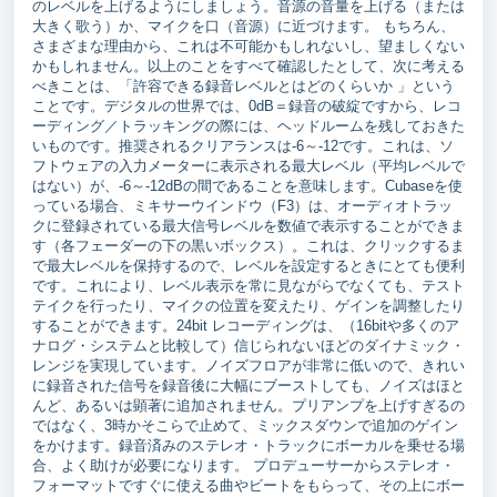
のレベルを上げるようにしましょう。音源の音量を上げる（または
大きく歌う）か、マイクを口（音源）に近づけます。 もちろん、
さまざまな理由から、これは不可能かもしれないし、望ましくない
かもしれません。以上のことをすべて確認したとして、次に考える
べきことは、「許容できる録音レベルとはどのくらいか 」という
ことです。デジタルの世界では、0dB＝録音の破綻ですから、レコ
ーディング／トラッキングの際には、ヘッドルームを残しておきた
いものです。推奨されるクリアランスは-6～-12です。これは、ソ
フトウェアの入力メーターに表示される最大レベル（平均レベルで
はない）が、-6～-12dBの間であることを意味します。Cubaseを使
っている場合、ミキサーウインドウ（F3）は、オーディオトラッ
クに登録されている最大信号レベルを数値で表示することができま
す（各フェーダーの下の黒いボックス）。これは、クリックするま
で最大レベルを保持するので、レベルを設定するときにとても便利
です。これにより、レベル表示を常に見ながらでなくても、テスト
テイクを行ったり、マイクの位置を変えたり、ゲインを調整したり
することができます。24bit レコーディングは、（16bitや多くのア
ナログ・システムと比較して）信じられないほどのダイナミック・
レンジを実現しています。ノイズフロアが非常に低いので、きれい
に録音された信号を録音後に大幅にブーストしても、ノイズはほと
んど、あるいは顕著に追加されません。プリアンプを上げすぎるの
ではなく、3時かそこらで止めて、ミックスダウンで追加のゲイン
をかけます。録音済みのステレオ・トラックにボーカルを乗せる場
合、よく助けが必要になります。 プロデューサーからステレオ・
フォーマットですぐに使える曲やビートをもらって、その上にボー