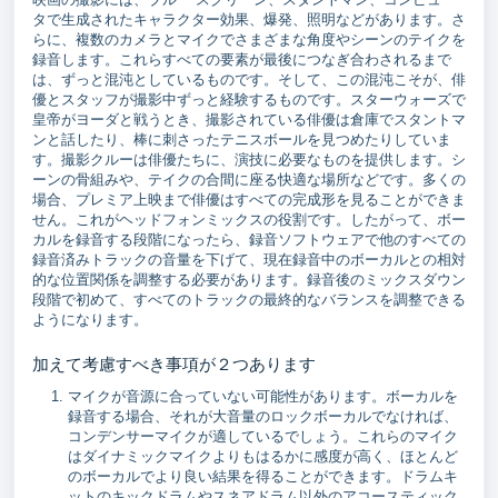
タで生成されたキャラクター効果、爆発、照明などがあります。さ
らに、複数のカメラとマイクでさまざまな角度やシーンのテイクを
録音します。これらすべての要素が最後につなぎ合わされるまで
は、ずっと混沌としているものです。そして、この混沌こそが、俳
優とスタッフが撮影中ずっと経験するものです。スターウォーズで
皇帝がヨーダと戦うとき、撮影されている俳優は倉庫でスタントマ
ンと話したり、棒に刺さったテニスボールを見つめたりしていま
す。撮影クルーは俳優たちに、演技に必要なものを提供します。シ
ーンの骨組みや、テイクの合間に座る快適な場所などです。多くの
場合、プレミア上映まで俳優はすべての完成形を見ることができま
せん。これがヘッドフォンミックスの役割です。したがって、ボー
カルを録音する段階になったら、録音ソフトウェアで他のすべての
録音済みトラックの音量を下げて、現在録音中のボーカルとの相対
的な位置関係を調整する必要があります。録音後のミックスダウン
段階で初めて、すべてのトラックの最終的なバランスを調整できる
ようになります。
加えて考慮すべき事項が２つあります
マイクが音源に合っていない可能性があります。ボーカルを
録音する場合、それが大音量のロックボーカルでなければ、
コンデンサーマイクが適しているでしょう。これらのマイク
はダイナミックマイクよりもはるかに感度が高く、ほとんど
のボーカルでより良い結果を得ることができます。ドラムキ
ットのキックドラムやスネアドラム以外のアコースティック