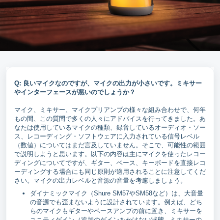
Q: 良いマイクなのですが、マイクの出力が小さいです。ミキサー
やインターフェースが悪いのでしょうか？
マイク、ミキサー、マイクプリアンプの様々な組み合わせで、何年
もの間、この質問で多くの人々にアドバイスを行ってきました。あ
なたは使用しているマイクの種類、録音しているオーディオ・ソー
ス、レコーディング・ソフトウェアに入力されている信号レベル
（数値）についてはまだ言及していません。そこで、可能性の範囲
で説明しようと思います。以下の内容は主にマイクを使ったレコー
ディングについてですが、ギター、ベース、キーボードを直接レコ
ーディングする場合にも同じ原則が適用されることに注意してくだ
さい。マイクの出力レベルと音源の音量を考慮しましょう。
ダイナミックマイク（Shure SM57やSM58など）は、大音量
の音源でも歪まないように設計されています。例えば、どち
らのマイクもギターやベースアンプの前に置き、ミキサーを
ユニティゲイン（追加のゲインをかけない状態 - ミキサーの