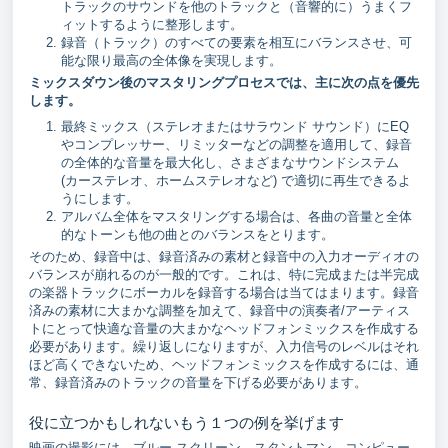
トラックのサウンドを他のトラックと（音響的に）うまくフ
ィットするように整形します。
録音（トラック）のすべての要素を相互にバランスさせ、可
能な限り最高の全体像を実現します。
ミックスダウン後のマスタリングプロセスでは、主に次の点を優先
します。
最終ミックス（ステレオまたはサラウンド サウンド）にEQ
やコンプレッサー、リミッターなどの調整を適用して、録音
の全体的な音量を最大化し、さまざまなサウンドシステム
(カーステレオ、ホームステレオなど) で適切に再生できるよ
うにします。
アルバム全体をマスタリングする場合は、各曲の音量と全体
的なトーンも他の曲とのバランスをとります。
そのため、録音中は、録音済みの素材と録音中の入力オーディオの
バランスが崩れるのが一般的です。これは、特に完成または半完成
の楽器トラックにボーカルを録音する場合は当てはまります。録音
済みの素材に大まかな調整を加えて、録音中の演奏者/アーティス
トにとって快適な音量の大まかなヘッドフォンミックスを作成する
必要があります。繰り返しになりますが、入力信号のレベルはそれ
ほど高くできないため、ヘッドフォンミックスを作成するには、通
常、録音済みのトラックの音量を下げる必要があります。
役に立つかもしれないもう１つの例を挙げます
映画の撮影には、ブルー スクリーン、スタントマン、コンピュー