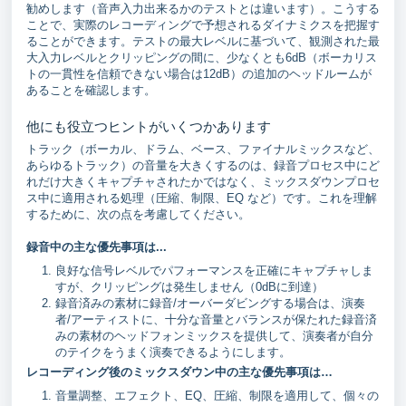
勧めします（音声入力出来るかのテストとは違います）。こうする
ことで、実際のレコーディングで予想されるダイナミクスを把握す
ることができます。テストの最大レベルに基づいて、観測された最
大入力レベルとクリッピングの間に、少なくとも6dB（ボーカリス
トの一貫性を信頼できない場合は12dB）の追加のヘッドルームが
あることを確認します。
他にも役立つヒントがいくつかあります
トラック（ボーカル、ドラム、ベース、ファイナルミックスなど、
あらゆるトラック）の音量を大きくするのは、録音プロセス中にど
れだけ大きくキャプチャされたかではなく、ミックスダウンプロセ
ス中に適用される処理（圧縮、制限、EQ など）です。これを理解
するために、次の点を考慮してください。
録音中の主な優先事項は...
良好な信号レベルでパフォーマンスを正確にキャプチャしま
すが、クリッピングは発生しません（0dBに到達）
録音済みの素材に録音/オーバーダビングする場合は、演奏
者/アーティストに、十分な音量とバランスが保たれた録音済
みの素材のヘッドフォンミックスを提供して、演奏者が自分
のテイクをうまく演奏できるようにします。
レコーディング後のミックスダウン中の主な優先事項は…
音量調整、エフェクト、EQ、圧縮、制限を適用して、個々の