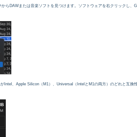
からDAWまたは音楽ソフトを見つけます。ソフトウェアを右クリックし、Ge
ntel、Apple Silicon（M1）、Universal（IntelとM1の両方）のどれと互換