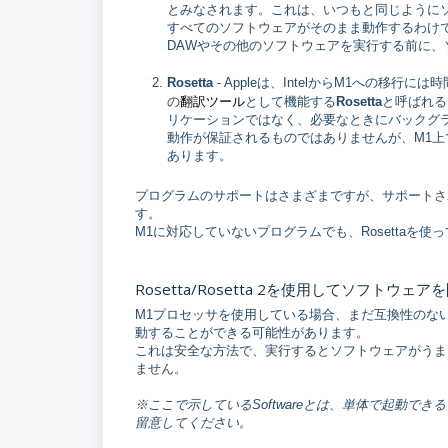
とみなされます。これは、いつもと同じように
すべてのソフトウェアがそのまま動作するわけ
DAWやその他のソフトウェアを実行する前に
Rosetta
- Appleは、IntelからM1への移
翻訳ツール
の
として機能する
Rosetta
と呼ばれる
リケーションではなく、必要なときにバックグ
動作が保証されるものではありませんが、M1上で
あります。
プログラムのサポートはさまざまですが、サポートさ
す。
M1に対応していないプログラムでも、Rosettaを
Rosetta/Rosetta 2を使用してソフトウェ
M1プロセッサを使用している場合、まだ互換性のないプ
動することができる可能性があります。
これは安全な方法で、実行するとソフトウェアがうま
ません。
※ここで示しているSoftwareとは、単体で起動で
留意してください。