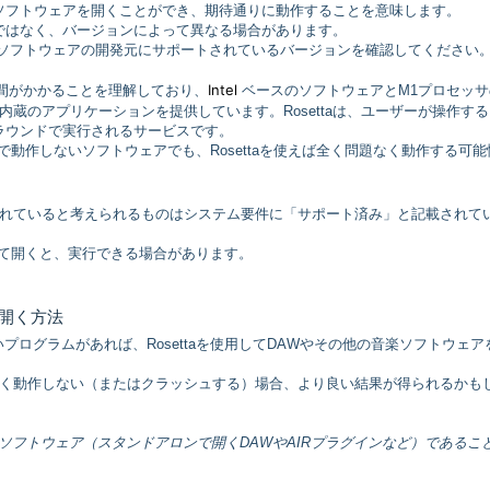
ソフトウェアを開くことができ、期待通りに動作することを意味します。
ではなく、バージョンによって異なる場合があります。
、ソフトウェアの開発元にサポートされているバージョンを確認してください
Intel
行には時間がかかることを理解しており、
ベースのソフトウェアとM1プロセッサ
内蔵のアプリケーションを提供しています。Rosettaは、ユーザーが操作す
ラウンドで実行されるサービスです。
動作しないソフトウェアでも、Rosettaを使えば全く問題なく動作する可能
れていると考えられるものはシステム要件に「サポート済み」と記載されて
使って開くと、実行できる場合があります。
アを開く方法
ログラムがあれば、Rosettaを使用してDAWやその他の音楽ソフトウェア
く動作しない（またはクラッシュする）場合、より良い結果が得られるかも
きるソフトウェア（スタンドアロンで開くDAWやAIRプラグインなど）であるこ