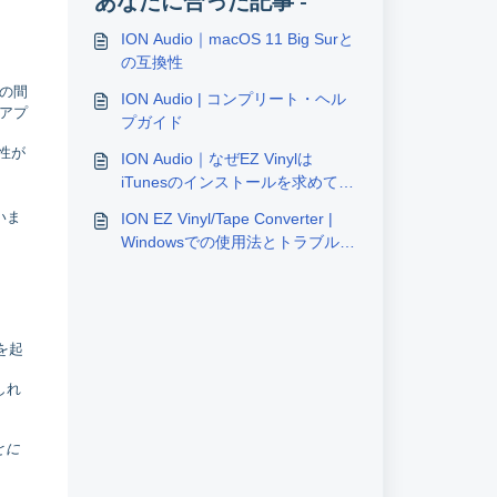
あなたに合った記事 -
ION Audio｜macOS 11 Big Surと
。
の互換性
の間
ION Audio | コンプリート・ヘル
るアプ
プガイド
性が
ION Audio｜なぜEZ Vinylは
iTunesのインストールを求めてく
るのですか？
いま
ION EZ Vinyl/Tape Converter |
Windowsでの使用法とトラブルシ
ューティング
を起
しれ
とに