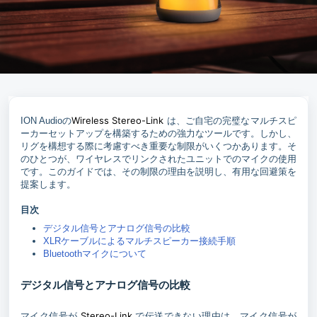
Wireless Stereo-Link
ION Audioの
は、ご自宅の完璧なマルチスピ
ーカーセットアップを構築するための強力なツールです。しかし、
リグを構想する際に考慮すべき重要な制限がいくつかあります。そ
のひとつが、ワイヤレスでリンクされたユニットでのマイクの使用
です。このガイドでは、その制限の理由を説明し、有用な回避策を
提案します。
目次
デジタル信号とアナログ信号の比較
XLRケーブルによるマルチスピーカー接続手順
Bluetoothマイクについて
デジタル信号とアナログ信号の比較
Stereo-Link
マイク信号が
で伝送できない理由は、マイク信号が