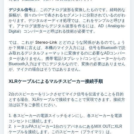
デジタル信号
は、このアナログ波形を変換したものです。経時的な
振幅が、個々のバーで表されるセグメントに分割されているのがわ
かります。デジタルオーディオ処理では、これをサンプルと呼びま
す。アナログ波形からデジタル波形を作るには、AD（Analog-to-
Digital）コンバーターと呼ばれる技術が必要です。
Stereo-Link
では、これが
とどのような関係があるのでしょう
か？簡単に言えば、本機のマイク入力には、信号をBluetoothで読
み取れるデジタルフォーマットに変換するのに必要なADコンバー
ターがありません。携帯電話/タブレット/コンピューターからの
Bluetooth入力はすでにデジタルなので、変換の必要はありません
が、マイクの場合はそうではありません。
XLRケーブルによるマルチスピーカー接続手順
2台のスピーカーをリンクさせてマイク信号を伝送することを目的
とする場合、XLRケーブルで接続することで実現できます。接続方
法は以下をご参照ください。
1. 各スピーカーの電源スイッチをオンにし、各スピーカーを電源
コンセントに接続します。
2. トータルPAスピーカー1台のリアパネルにあるMIX OUTにXLR
ケーブルを接続します。このスピーカー（プライマリ）は、