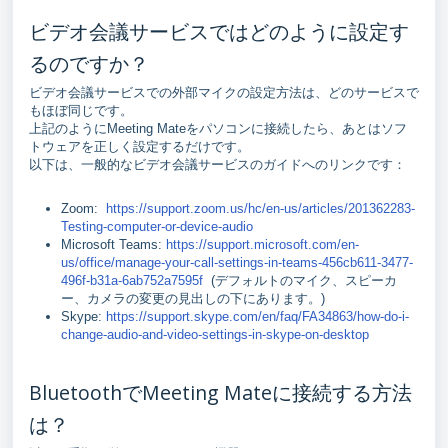
ビデオ会議サービスではどのように設定す
るのですか？
ビデオ会議サービスでの外部マイクの設定方法は、どのサービスで
もほぼ同じです。
上記のようにMeeting Mateをパソコンに接続したら、あとはソフ
トウェアを正しく設定するだけです。
以下は、一般的なビデオ会議サービスのガイドへのリンクです：
Zoom:
https://support.zoom.us/hc/en-us/articles/201362283-
Testing-computer-or-device-audio
Microsoft Teams:
https://support.microsoft.com/en-
us/office/manage-your-call-settings-in-teams-456cb611-3477-
496f-b31a-6ab752a7595f
(デフォルトのマイク、スピーカ
ー、カメラの変更の見出しの下にあります。)
Skype:
https://support.skype.com/en/faq/FA34863/how-do-i-
change-audio-and-video-settings-in-skype-on-desktop
BluetoothでMeeting Mateに接続する方法
は？