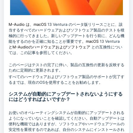
M-Audio
は、macOS
13 Ventura
のベータ版リリースごとに、該
当するすべてのハードウェアおよびソフトウェア製品のテストを積
極的に行ってきました。
新しいアップデートを行う前に、どんな機
macOS
13 Ventura
能をするのかを正確に知ることが重要です。
と
M-Audio
のハードウェアおよびソフトウェア
との互換性につい
ては、この記事を参照してください。
このページはテストの完了に伴い、製品の互換性の更新を反映する
ために定期的に更新されます。
すべてのハードウェアおよびソフトウェア製品のサポート
完了す
が
るまでは、現在のOSを使用することをお勧めします。
システムが自動的にアップデートされないようにする
にはどうすればよいですか？
お使いのオペレーティングシステムが自動的にアップデートされる
ようになっていないことを確認してください。自動アップデートは
便利な機能ではありますが、ソフトウェアやハードウェアツールの
安定性を重視するのであれば、自分のシステムにインストールされ