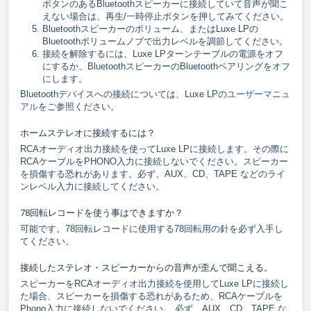
ボタンのあるBluetoothスピーカーに接続していて音声が聞こ
えない場合は、再生/一時停止ボタンを押してみてください。
Bluetoothスピーカーのボリューム、またはLuxe LPの
Bluetoothボリュームノブで出力レベルを調節してください。
接続を解除するには、Luxe LPターンテーブルの電源をオフ
にするか、BluetoothスピーカーのBluetoothペアリングをオフ
にします。
Bluetoothデバイスへの接続については、Luxe LPの
ユーザーマニュ
アル
をご参照ください。
ホームステレオに接続するには？
RCAオーディオ出力接続を使ってLuxe LPに接続します。その際に
RCAケーブルをPHONO入力に接続しないでください。スピーカー
を損傷する恐れがあります。必ず、AUX、CD、TAPE などのライ
ンレベル入力に接続してください。
78回転レコードを使う事はできますか？
可能です。78回転レコードに使用する78回転用の針を必ず入手し
てください。
接続したステレオ・スピーカーからの音声が歪んで聞こえる。
スピーカーをRCAオーディオ出力接続を使用してLuxe LPに接続し
た場合、スピーカーを損傷する恐れがあるため、RCAケーブルを
Phono入力に接続しないでください。 必ず、AUX、CD、TAPE な