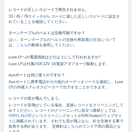
レコードが正しいスピードで再生されません。
33 / 45 / 78スイッチがレコードに適した正しいスピードに設定さ
れていることを確認してください。
ターンテーブルのベルトは交換可能ですか？
はい。ターンテーブルのベルトの交換や再装着の方法について
は、
こちら
の動画を参照してください。
Luxe LPへの電源供給はどのようにして行われますか?
Luxe LPは付属のDC12V 1A電源アダプターで駆動します。
Auxポートは何に使うのですか？
Auxポートに携帯電話やその他のオーディオソースを接続し、Luxe
LPの内蔵ステレオスピーカーで出力することができます。
レコードの音が飛んでしまう。
レコードが音飛びしている場合、直接レコードをクリーニングして
みてください。レコードのクリーニングに役立つ素材としては、
VINYL ALIVE
というクリーニングキットがION Audioのウェブサイ
トに掲載されています。それでも音が飛ぶなら、針を交換する事で
改善する例があります。 交換針は
こちら
のリンク下部の製品とな
ります。